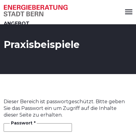
zum
zum
zum
zum
zur
Navigationsschalter
Hauptmenü
Meta-
Inhalt
Fusszeile
springen
springen
Menü
springen
springen
springen
ANGEBOT
THEMEN
Praxisbeispiele
ÜBER UNS
KONTAKT
Beratung anfordern
Dieser Bereich ist passwortgeschützt. Bitte geben
Alle Energiethemen
Sie das Passwort ein um Zugriff auf die Inhalte
dieser Seite zu erhalten.
Gebäude- und Wärmedämmung
Passwort