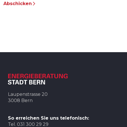
GEAK Plus der Stadt Bern
Abschicken
Heizung
Solaranlagen
Energieeffizienz im Unternehmen
Förderbeiträge
Energie sparen im Haushalt
Gesetzliche Grundlagen
Laupenstrasse 20
3008 Bern
Mobilität
So erreichen Sie uns telefonisch:
Tel. 031 300 29 29