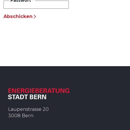
Passwort
GEAK Plus der Stadt Bern
Heizung
Abschicken
Solaranlagen
Energieeffizienz im Unternehmen
Förderbeiträge
Energie sparen im Haushalt
Gesetzliche Grundlagen
Mobilität
Laupenstrasse 20
3008 Bern