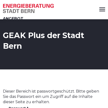
zum
zum
zum
zum
zur
Navigationsschalter
Hauptmenü
Meta-
Inhalt
Fusszeile
springen
springen
Menü
springen
springen
springen
ANGEBOT
THEMEN
GEAK Plus der Stadt
ÜBER UNS
Bern
KONTAKT
Beratung anfordern
Alle Energiethemen
Dieser Bereich ist passwortgeschützt. Bitte geben
Gebäude- und Wärmedämmung
Sie das Passwort ein um Zugriff auf die Inhalte
dieser Seite zu erhalten.